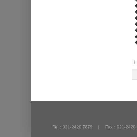
上
Tel：021-2420 7879
|
Fax：021-2420