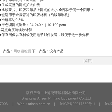
◆生成完整的网点扩大曲线
◆比较蒙片、印版和印品上网点的大小-全部位于同一个图形上
◆也适用于金属背衬的印版材料（凸版印刷机)
◆准确率达0.3%
◆半色调网点测量：24-240lpi | 10-100lpcm
◆网点角度与线数计算
◆保存图像以存档或使用电子邮件发送，以便于进一步分析
一产品：
网纹辊检测
下一产品：没有产品
[返回]
版权所有：上海鸣谦印刷器材有限公司
Shanghai Arisen Printing Equipment Co.,Ltd
 7003
|
Web：arisen.com.cn
|
沪ICP备20017380号-1
|
沪(松