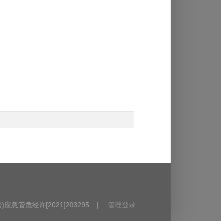
)应急管危经许[2021]203295
|
管理登录