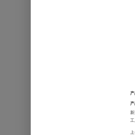
产
产
新
工
上