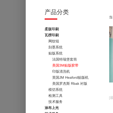
产品分类
当
柔版印刷
瓦楞印刷
网纹辊
刮墨系统
贴版系统
法国特瑞堡套筒
美国3M贴版胶带
印版清洗机
英国JM Heaford贴版机
美国罗杰斯 Rbak 衬版
模切系统
检测工具
[
技术服务
涂布上光