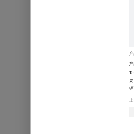
产
产
T
要
锂
上